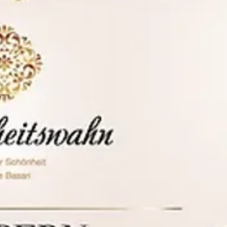
Ideal für den Tägli
Dieses Wimpernsham
Anwendung geeignet 
Gesicht frisch, saub
Setzen Sie auf uns
sanfte, aber gründli
Lösung für die tägl
Haut, und unterstütz
Wimpernbehandlun