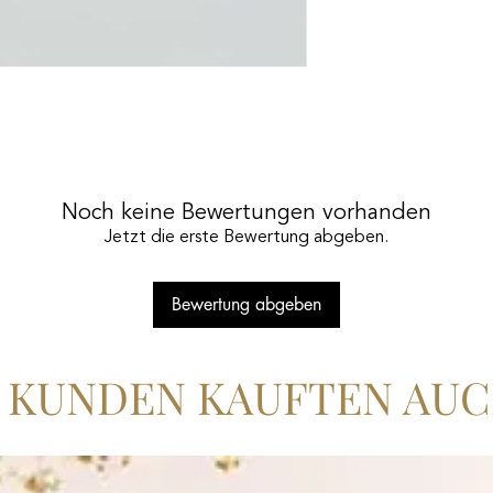
Schonende Pflege u
von Wimpernbehan
Die in unserem Wi
enthaltenen pflegen
Haltbarkeit von Wi
Liftings zu verlänge
unverzichtbaren Best
Noch keine Bewertungen vorhanden
Pflegeroutine.
Jetzt die erste Bewertung abgeben.
Hautfreundlich und 
Unser Wimpernshampo
Bewertung abgeben
pH-neutral, was es 
und für alle Hauttyp
Einfache und Effek
KUNDEN KAUFTEN AU
Geben Sie eine nus
auf die geschlossen
Wimpern mit dem Re
Bewegungen. Anschl
Wasser ausspülen u