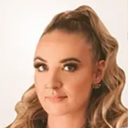
chen Gebrauch
:
poo ist zur täglichen
und hilft, Ihre Wimpern und Ihr
er und gepflegt zu halten.
er Wimpernshampoo für eine
che Reinigung. Es ist die ideale
iche Pflege Ihrer Wimpern und
t die Langlebigkeit Ihrer
gen.