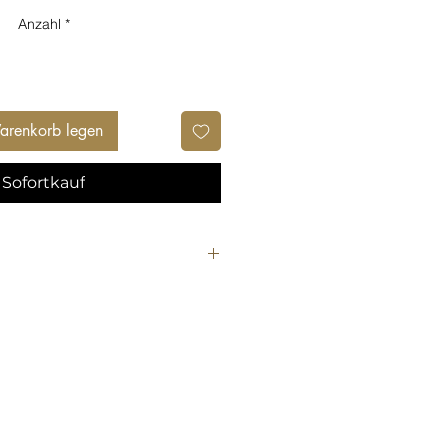
Anzahl
*
arenkorb legen
Sofortkauf
schaum für Wimpern und Gesicht
er Wimpernshampoo, einen
haum, der nicht nur für die
hrer Wimpern ideal ist, sondern
e Gesichtsreinigung verwendet
 Produkt ist perfekt abgestimmt,
mpern sanft und effektiv zu